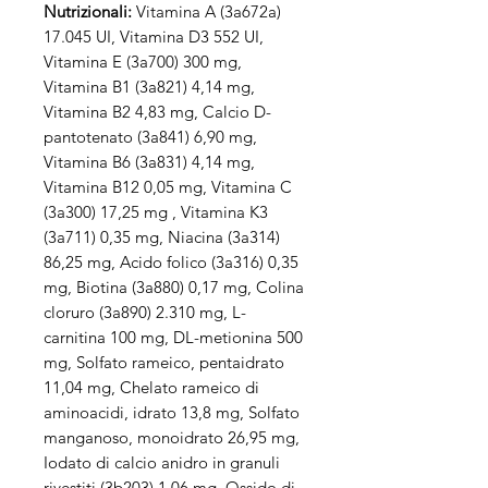
Nutrizionali:
Vitamina A (3a672a)
17.045 UI, Vitamina D3 552 UI,
Vitamina E (3a700) 300 mg,
Vitamina B1 (3a821) 4,14 mg,
Vitamina B2 4,83 mg, Calcio D-
pantotenato (3a841) 6,90 mg,
Vitamina B6 (3a831) 4,14 mg,
Vitamina B12 0,05 mg, Vitamina C
(3a300) 17,25 mg , Vitamina K3
(3a711) 0,35 mg, Niacina (3a314)
86,25 mg, Acido folico (3a316) 0,35
mg, Biotina (3a880) 0,17 mg, Colina
cloruro (3a890) 2.310 mg, L-
carnitina 100 mg, DL-metionina 500
mg, Solfato rameico, pentaidrato
11,04 mg, Chelato rameico di
aminoacidi, idrato 13,8 mg, Solfato
manganoso, monoidrato 26,95 mg,
Iodato di calcio anidro in granuli
rivestiti (3b203) 1,06 mg, Ossido di