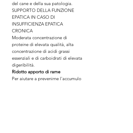
del cane e della sua patologia.
SUPPORTO DELLA FUNZIONE
EPATICA IN CASO DI
INSUFFICIENZA EPATICA
CRONICA
Moderata concentrazione di
proteine di elevata qualità, alta
concentrazione di acidi grassi
essenziali e di carboidrati di elevata
digeribilità.
Ridotto apporto di rame
Per aiutare a prevenirne l'accumulo
negli epatociti e i relativi effetti
tossici
Sistema antiossidante (Vitamina E e
C)
Aiuta a limitare il danno ossidativo
epatocellulare contrastando la
progressione della patologia