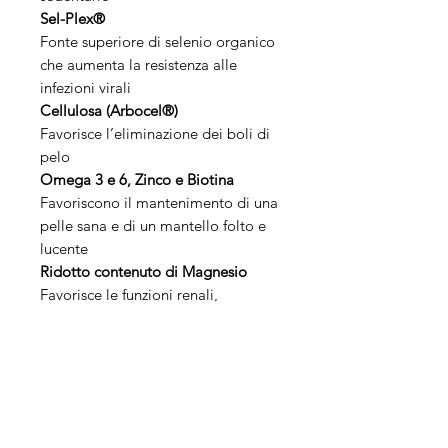
Sel-Plex®
Fonte superiore di selenio organico
che aumenta la resistenza alle
infezioni virali
Cellulosa (Arbocel®)
Favorisce l’eliminazione dei boli di
pelo
Omega 3 e 6, Zinco e Biotina
Favoriscono il mantenimento di una
pelle sana e di un mantello folto e
lucente
Ridotto contenuto di Magnesio
Favorisce le funzioni renali,
aiutando a prevenire la formazione
dei calcoli
Bioplex®
Fonte superiore di zinco organico
essenziale per la pelle, il pelo e le
ossa