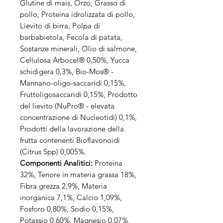
Glutine di mais, Orzo, Grasso di
pollo, Proteina idrolizzata di pollo,
Lievito di birra, Polpa di
barbabietola, Fecola di patata,
Sostanze minerali, Olio di salmone,
Cellulosa Arbocel® 0,50%, Yucca
schidigera 0,3%, Bio-Mos® -
Mannano-oligo-saccaridi 0,15%,
Fruttoligosaccaridi 0,15%, Prodotto
del lievito (NuPro® - elevata
concentrazione di Nucleotidi) 0,1%,
Prodotti della lavorazione della
frutta contenenti Bioflavonoidi
(Citrus Spp) 0,005%.
Componenti Analitici:
Proteina
32%, Tenore in materia grassa 18%,
Fibra grezza 2,9%, Materia
inorganica 7,1%, Calcio 1,09%,
Fosforo 0,80%, Sodio 0,15%,
Potassio 0,60%, Magnesio 0,07%,