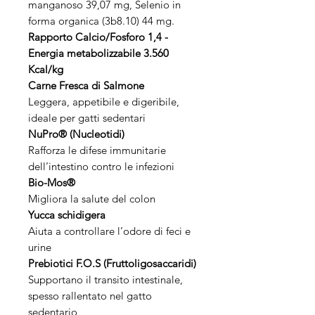
manganoso 39,07 mg, Selenio in
forma organica (3b8.10) 44 mg.
Rapporto Calcio/Fosforo 1,4 -
Energia metabolizzabile 3.560
Kcal/kg
Carne Fresca di Salmone
Leggera, appetibile e digeribile,
ideale per gatti sedentari
NuPro® (Nucleotidi)
Rafforza le difese immunitarie
dell’intestino contro le infezioni
Bio-Mos®
Migliora la salute del colon
Yucca schidigera
Aiuta a controllare l’odore di feci e
urine
Prebiotici F.O.S (Fruttoligosaccaridi)
Supportano il transito intestinale,
spesso rallentato nel gatto
sedentario