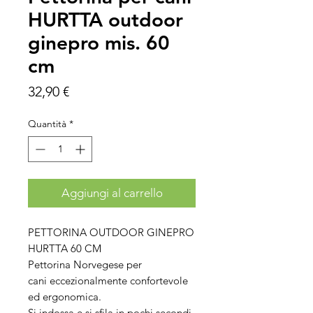
HURTTA outdoor
ginepro mis. 60
cm
Prezzo
32,90 €
Quantità
*
Aggiungi al carrello
PETTORINA OUTDOOR GINEPRO
HURTTA 60 CM
Pettorina Norvegese per
cani eccezionalmente confortevole
ed ergonomica.
Si indossa e si sfila in pochi secondi,