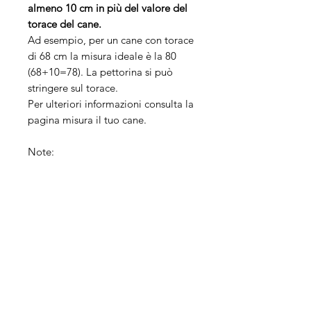
almeno 10 cm in più del valore del
torace del cane.
Ad esempio, per un cane con torace
di 68 cm la misura ideale è la 80
(68+10=78). La pettorina si può
stringere sul torace.
Per ulteriori informazioni consulta la
pagina misura il tuo cane.
Note:
La pettorina norvegese e la
pettorina svedese sono la stessa
cosa. Semplicemente, alcuni la
chiamano in modo differente.
Da più di vent'anni, le pettorine per
cani Hurtta rappresentano un punto
di riferimento assoluto e sono tra le
più imitate al mondo.
La vera ed originale pettorina