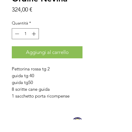
Prezzo
324,00 €
Quantità
*
Aggiungi al carrello
Pettorina rossa tg 2
guida tg 40
guida tg50
8 scritte cane guida
1 sacchetto porta ricompense
Chi siamo
Negozio