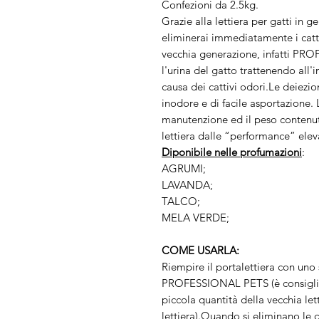
Confezioni da 2.5kg.
Grazie alla lettiera per gatti in
eliminerai immediatamente i cattiv
vecchia generazione, infatti PR
l'urina del gatto trattenendo all'
causa dei cattivi odori.Le deiezio
inodore e di facile asportazione. 
manutenzione ed il peso conte
lettiera dalle “performance” elev
Diponibile nelle profumazioni
:
AGRUMI;
LAVANDA;
TALCO;
MELA VERDE;
COME USARLA:
Riempire il portalettiera con uno s
PROFESSIONAL PETS (è consiglia
piccola quantità della vecchia let
lettiera).Quando si eliminano le 