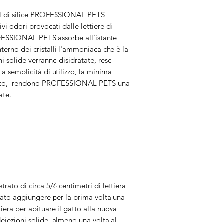
 gel di silice PROFESSIONAL PETS
i odori provocati dalle lettiere di
OFESSIONAL PETS assorbe all'istante
interno dei cristalli l'ammoniaca che è la
ni solide verranno disidratate, rese
La semplicità di utilizzo, la minima
nuto, rendono PROFESSIONAL PETS una
ate.
trato di circa 5/6 centimetri di lettiera
to aggiungere per la prima volta una
tiera per abituare il gatto alla nuova
deiezioni solide, almeno una volta al