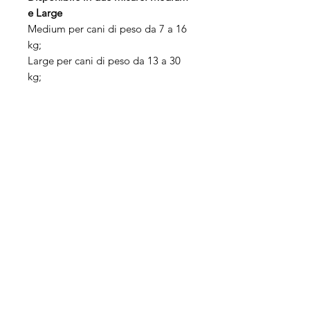
e Large
Medium per cani di peso da 7 a 16
kg;
Large per cani di peso da 13 a 30
kg;
Chi siamo
Negozio
Contattaci
Tel:
044 4025449
Cell:
349 1013029
Mail:
feeling@feelingpet.it
P.I.
04589970286
Capitale Sociale € 20.000,00 i.v.
REA PD-402185
Italia