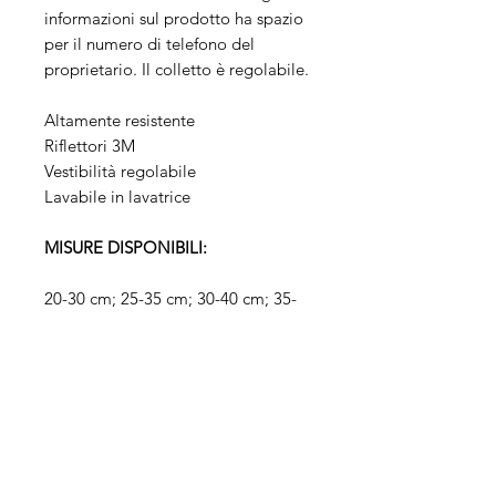
informazioni sul prodotto ha spazio
per il numero di telefono del
proprietario. Il colletto è regolabile.
Altamente resistente
Riflettori 3M
Vestibilità regolabile
Lavabile in lavatrice
MISURE DISPONIBILI:
20-30 cm; 25-35 cm; 30-40 cm; 35-
45 cm, 40-50 cm; 45-55 cm; 50-60
cm; 55-65 cm;
Chi siamo
Negozio