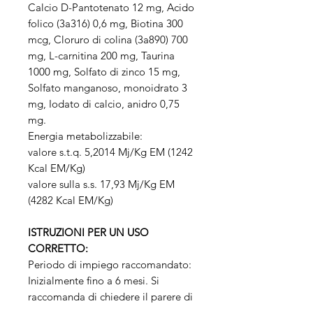
Calcio D-Pantotenato 12 mg, Acido
folico (3a316) 0,6 mg, Biotina 300
mcg, Cloruro di colina (3a890) 700
mg, L-carnitina 200 mg, Taurina
1000 mg, Solfato di zinco 15 mg,
Solfato manganoso, monoidrato 3
mg, Iodato di calcio, anidro 0,75
mg.
Energia metabolizzabile:
valore s.t.q. 5,2014 Mj/Kg EM (1242
Kcal EM/Kg)
valore sulla s.s. 17,93 Mj/Kg EM
(4282 Kcal EM/Kg)
ISTRUZIONI PER UN USO
CORRETTO:
Periodo di impiego raccomandato:
Inizialmente fino a 6 mesi. Si
raccomanda di chiedere il parere di
un Medico Veterinario prima