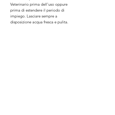
Veterinario prima dell'uso oppure
prima di estendere il periodo di
impiego. Lasciare sempre a
disposizione acqua fresca e pulita.
Le quantità riportate in tabella
rappresentano delle indicazioni e
possono essere adattate a seconda
del gatto e della sua patologia.
RIDUZIONE DI INTOLLERANZE A
INGREDIENTI E SOSTANZE
NUTRITIVE
Fonti selezionate di proteine e
carboidrati
Razione
Giornaliera
consigliata
peso del gatto
razione giornaliera
(da suddividere in
almeno 2 pasti)