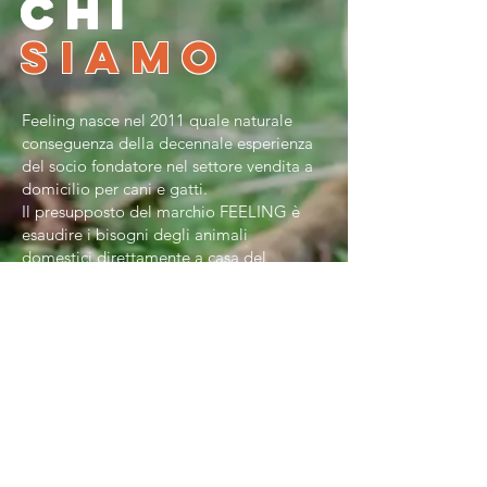
CHI
SIAMO
Feeling nasce nel 2011 quale naturale
conseguenza della decennale esperienza
del socio fondatore nel settore vendita a
domicilio per cani e gatti.
Il presupposto del marchio FEELING è
esaudire i bisogni degli animali
domestici direttamente a casa del
consumatore finale.
Consulenti
nutrizionali domicilio.
SCOPRI DI PIU'
LAVORA CON NOI